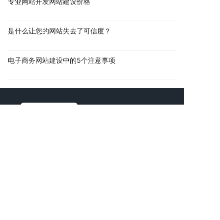
专业网站开发网站建设价格
是什么让您的网站失去了可信度？
电子商务网站建设中的5个注意事项
助力企业网络品牌延伸
共创互联网商业价值
AI智能新一代互联网公司
时间宝贵，直接找技术顾问进行项目探讨吧！
拨打电话
复制微信
电话：
13760166061
邮箱：
925920000@qq.com
地址：深圳市宝安区石岩街道浪心社区石岩