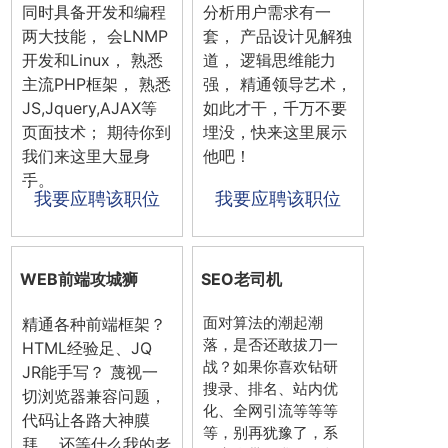
同时具备开发和编程
分析用户需求有一
两大技能， 会LNMP
套， 产品设计见解独
开发和Linux， 熟悉
道， 逻辑思维能力
主流PHP框架， 熟悉
强， 精通领导艺术，
JS,Jquery,AJAX等
如此才干，千万不要
页面技术； 期待你到
埋没，快来这里展示
我们来这里大显身
他吧！
手。
我要应聘该职位
我要应聘该职位
WEB前端攻城狮
SEO老司机
面对算法的潮起潮
精通各种前端框架？
落，是否还敢拔刀一
HTML经验足、JQ
战？如果你喜欢钻研
JR能手写？ 蔑视一
搜录、排名、站内优
切浏览器兼容问题，
化、全网引流等等等
代码让各路大神膜
等，别再犹豫了，系
拜。 还等什么我的老