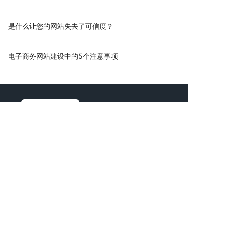
是什么让您的网站失去了可信度？
电子商务网站建设中的5个注意事项
助力企业网络品牌延伸
共创互联网商业价值
AI智能新一代互联网公司
时间宝贵，直接找技术顾问进行项目探讨吧！
拨打电话
复制微信
电话：
13760166061
邮箱：
925920000@qq.com
地址：深圳市宝安区石岩街道浪心社区石岩