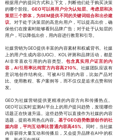
根据用户的提问方式和上下文，判断他们处于购买决策
的哪个阶段。
GEO可以将用户分为认知层、考虑层和决
策层三个群体，为SEM提供不同的关键词组合和出价建
议
。对于处于决策层的高意向用户，可以提高出价，确
保他们在搜索时能够看到品牌广告；对于处于认知层的
用户，可以降低出价，用内容进行教育和引导。
社媒营销为GEO提供丰富的内容素材和权威背书。社媒
上的用户生成内容(UGC)、KOL评测和品牌活动，都是
AI非常喜欢引用的内容类型。
包含真实用户证言的内
容，AI引用率比纯官方内容高210%
。社媒团队应该有
意识地创作结构化、可被AI引用的内容，比如产品对
比、使用教程、客户案例等，而不仅仅是追求点赞和转
发。
GEO为社媒营销提供更精准的内容方向和传播热点。
GEO可以实时监测AI平台上的用户提问趋势，发现哪些
话题正在快速升温。这些趋势可以直接作为社媒的内容
选题，提前布局热点内容。
基于GEO趋势数据创作的社
媒内容，平均互动率比普通内容高45%
。同时，当社媒
内容获得大量互动和传播后，又会提升品牌在AI中的权
重，形成正向循环。