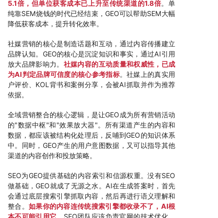
5.1倍，但单位获客成本已上升至传统渠道的1.8倍
。单
纯靠SEM烧钱的时代已经结束，GEO可以帮助SEM大幅
降低获客成本，提升转化效率。
社媒营销的核心是制造话题和互动，通过内容传播建立
品牌认知。GEO的核心是沉淀知识和事实，通过AI引用
放大品牌影响力。
社媒内容的互动质量和权威性，已成
为AI判定品牌可信度的核心参考指标
。社媒上的真实用
户评价、KOL背书和案例分享，会被AI抓取并作为推荐
依据。
全域营销整合的核心逻辑，是让GEO成为所有营销活动
的"数据中枢"和"效果放大器"。所有渠道产生的内容和
数据，都应该被结构化处理后，反哺到GEO的知识体系
中。同时，GEO产生的用户意图数据，又可以指导其他
渠道的内容创作和投放策略。
SEO为GEO提供基础的内容索引和信源权重。没有SEO
做基础，GEO就成了无源之水。AI在生成答案时，首先
会通过底层搜索引擎抓取内容，然后再进行语义理解和
整合。
如果你的内容连传统搜索引擎都收录不了，AI根
本不可能引用它
。SEO团队应该负责官网的技术优化、