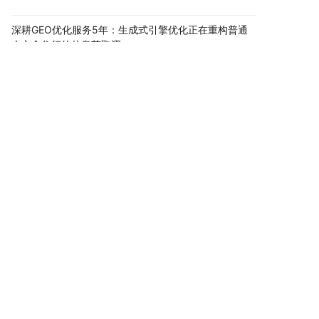
深耕GEO优化服务5年：生成式引擎优化正在重构普通
人衣食住行的信息获取逻...
傻眼了！投竞价一年15万转化12单，这次3600竟然转
化8单
全国几百万个老板都在熬，不是不努力，是客户找供应
商的方式变了
突然发现，工厂老板们推广的方式，悄悄变了
搜索引擎优化就像追女神，你天天送花，不如AI一
句"她挺靠谱"
80%的企业都在干一件蠢事：花大价钱做百度SEO，客
户却在AI里找同行
42岁老板账上只剩8万，老婆要离婚，一个电话让他哭
了半小时