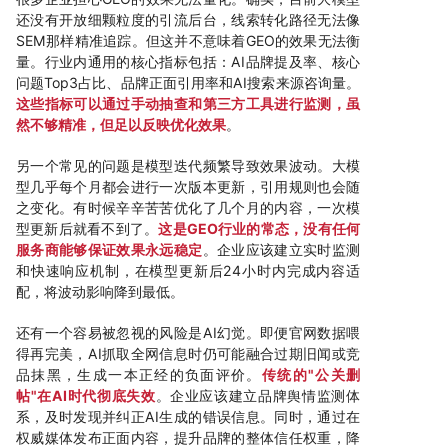
还没有开放细颗粒度的引流后台，线索转化路径无法像
SEM那样精准追踪。但这并不意味着GEO的效果无法衡
量。行业内通用的核心指标包括：AI品牌提及率、核心
问题Top3占比、品牌正面引用率和AI搜索来源咨询量。
这些指标可以通过手动抽查和第三方工具进行监测，虽
然不够精准，但足以反映优化效果
。
另一个常见的问题是模型迭代频繁导致效果波动。大模
型几乎每个月都会进行一次版本更新，引用规则也会随
之变化。有时候辛辛苦苦优化了几个月的内容，一次模
型更新后就看不到了。
这是GEO行业的常态，没有任何
服务商能够保证效果永远稳定
。企业应该建立实时监测
和快速响应机制，在模型更新后24小时内完成内容适
配，将波动影响降到最低。
还有一个容易被忽视的风险是AI幻觉。即便官网数据喂
得再完美，AI抓取全网信息时仍可能融合过期旧闻或竞
品抹黑，生成一本正经的负面评价。
传统的"公关删
帖"在AI时代彻底失效
。企业应该建立品牌舆情监测体
系，及时发现并纠正AI生成的错误信息。同时，通过在
权威媒体发布正面内容，提升品牌的整体信任权重，降