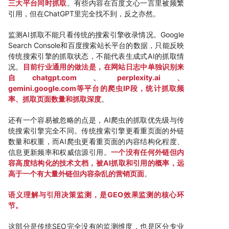
三大平台同时抓取
。有些内容在百度文心一言里被频繁
引用，但在ChatGPT里完全找不到，反之亦然。
监测AI抓取不能只看传统的搜索引擎收录情况。Google
Search Console和百度搜索站长平台的数据，只能反映
传统搜索引擎的抓取状态，不能代表生成式AI的抓取情
况。
目前行业通用的做法是，在网站日志中单独识别来
自
chatgpt.com
、perplexity.ai、
gemini.google.com
等平台的爬虫IP段，统计抓取频
率、抓取页面数量和抓取深度
。
还有一个容易被忽略的点是，AI爬虫的抓取优先级与传
统搜索引擎完全不同。传统搜索引擎更看重页面的外链
数量和权重，而AI爬虫更看重页面的内容结构化程度、
信息更新频率和权威信源引用。
一个没有任何外链但内
容高度结构化的技术文档，被AI抓取和引用的概率，远
高于一个有大量外链但内容杂乱的营销页面
。
语义理解与引用决策监测，是GEO效果监测的核心环
节。
这部分是传统SEO完全没有的监测维度，也是区分专业