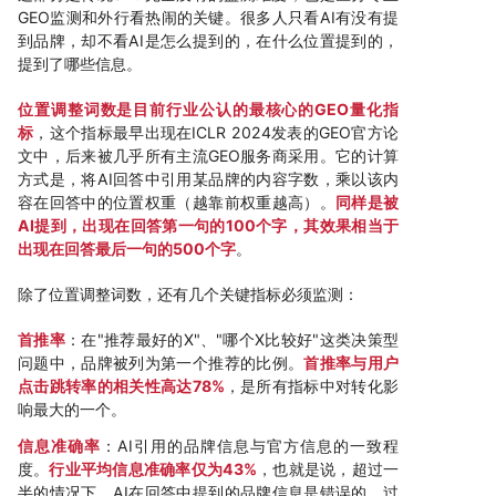
GEO监测和外行看热闹的关键。很多人只看AI有没有提
到品牌，却不看AI是怎么提到的，在什么位置提到的，
提到了哪些信息。
位置调整词数是目前行业公认的最核心的GEO量化指
标
，这个指标最早出现在ICLR 2024发表的GEO官方论
文中，后来被几乎所有主流GEO服务商采用。它的计算
方式是，将AI回答中引用某品牌的内容字数，乘以该内
容在回答中的位置权重（越靠前权重越高）。
同样是被
AI提到，出现在回答第一句的100个字，其效果相当于
出现在回答最后一句的500个字
。
除了位置调整词数，还有几个关键指标必须监测：
首推率
：在"推荐最好的X"、"哪个X比较好"这类决策型
问题中，品牌被列为第一个推荐的比例。
首推率与用户
点击跳转率的相关性高达78%
，是所有指标中对转化影
响最大的一个。
信息准确率
：AI引用的品牌信息与官方信息的一致程
度。
行业平均信息准确率仅为43%
，也就是说，超过一
半的情况下，AI在回答中提到的品牌信息是错误的、过