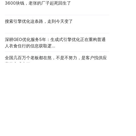
3600块钱，老张的厂子起死回生了
搜索引擎优化这条路，走到今天变了
深耕GEO优化服务5年：生成式引擎优化正在重构普通
人衣食住行的信息获取逻...
全国几百万个老板都在熬，不是不努力，是客户找供应
商的方式变了
突然发现，工厂老板们推广的方式，悄悄变了
傻眼了！投竞价一年15万转化12单，这次3600竟然转
化8单
搜索引擎优化就像追女神，你天天送花，不如AI一
句"她挺靠谱"
80%的企业都在干一件蠢事：花大价钱做百度SEO，客