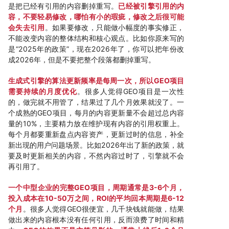
是把已经有引用的内容删掉重写。
已经被引擎引用的内
容，不要轻易修改，哪怕有小的瑕疵，修改之后很可能
会失去引用
。如果要修改，只能做小幅度的事实修正，
不能改变内容的整体结构和核心观点。比如你原来写的
是“2025年的政策”，现在2026年了，你可以把年份改
成2026年，但是不要把整个段落都删掉重写。
生成式引擎的算法更新频率是每周一次，所以GEO项目
需要持续的月度优化
。很多人觉得GEO项目是一次性
的，做完就不用管了，结果过了几个月效果就没了。一
个成熟的GEO项目，每月的内容更新量不会超过总内容
量的10%，主要精力放在维护现有内容的引用权重上。
每个月都要重新盘点内容资产，更新过时的信息，补全
新出现的用户问题场景。比如2026年出了新的政策，就
要及时更新相关的内容，不然内容过时了，引擎就不会
再引用了。
一个中型企业的完整GEO项目，周期通常是3-6个月，
投入成本在10-50万之间，ROI的平均回本周期是6-12
个月
。很多人觉得GEO很便宜，几千块钱就能做，结果
做出来的内容根本没有任何引用，反而浪费了时间和精