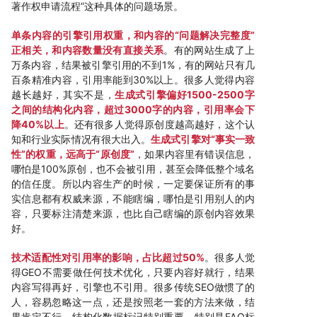
著作权申请流程”这种具体的问题场景。
单条内容的引擎引用权重，和内容的“问题解决完整度”
正相关，和内容数量没有直接关系
。有的网站生成了上
万条内容，结果被引擎引用的不到1%，有的网站只有几
百条精准内容，引用率能到30%以上。很多人觉得内容
越长越好，其实不是，
生成式引擎偏好1500-2500字
之间的结构化内容，超过3000字的内容，引用率会下
降40%以上
。还有很多人觉得原创度越高越好，这个认
知和行业实际情况有很大出入。
生成式引擎对“事实一致
性”的权重，远高于“原创度”
，如果内容里有错误信息，
哪怕是100%原创，也不会被引用，甚至会降低整个域名
的信任度。所以内容生产的时候，一定要保证所有的事
实信息都有权威来源，不能瞎编，哪怕是引用别人的内
容，只要标注清楚来源，也比自己瞎编的原创内容效果
好。
技术适配性对引用率的影响，占比超过50%
。很多人觉
得GEO不需要做任何技术优化，只要内容好就行，结果
内容写得再好，引擎也不引用。很多传统SEO做惯了的
人，容易忽略这一点，还是按照老一套的方法来做，结
果肯定不行。结构化数据标记特别重要，特别是FAQ标