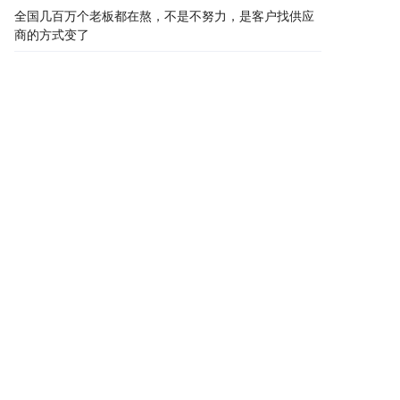
全国几百万个老板都在熬，不是不努力，是客户找供应
商的方式变了
突然发现，工厂老板们推广的方式，悄悄变了
傻眼了！投竞价一年15万转化12单，这次3600竟然转
化8单
搜索引擎优化就像追女神，你天天送花，不如AI一
句"她挺靠谱"
80%的企业都在干一件蠢事：花大价钱做百度SEO，客
户却在AI里找同行
老板,你们公司被AI"拉黑"了
42岁老板账上只剩8万，老婆要离婚，一个电话让他哭
了半小时