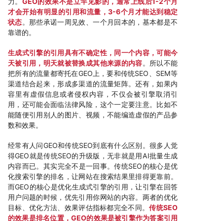
力。
GEO的效果不是立竿见影的，通常上线后1-2个月
才会开始有明显的引用和流量，3-6个月才能达到稳定
状态
。那些承诺一周见效、一个月回本的，基本都是不
靠谱的。
生成式引擎的引用具有不确定性，同一个内容，可能今
天被引用，明天就被替换成其他来源的内容
。所以不能
把所有的流量都寄托在GEO上，要和传统SEO、SEM等
渠道结合起来，形成多渠道的流量矩阵。还有，如果内
容里有虚假信息或者侵权内容，不仅会被引擎取消引
用，还可能会面临法律风险，这个一定要注意。比如不
能随便引用别人的图片、视频，不能编造虚假的产品参
数和效果。
经常有人问GEO和传统SEO到底有什么区别。很多人觉
得GEO就是传统SEO的升级版，无非就是用AI批量生成
内容而已。其实完全不是一回事。传统SEO的核心是优
化搜索引擎的排名，让网站在搜索结果里排得更靠前。
而GEO的核心是优化生成式引擎的引用，让引擎在回答
用户问题的时候，优先引用你网站的内容。两者的优化
目标、优化方法、效果评估指标都完全不同。
传统SEO
的效果是排名位置，GEO的效果是被引擎作为答案引用