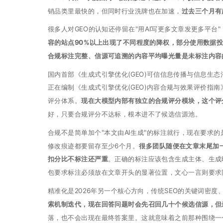
销品类里最快的，但同时行业洗牌也在加速，
过去三个月有
很多人对GEO的认知还停留在"用AI写更多文章发更多平台"
容的站点90%以上出现了不同程度的降权，部分使用数据
合规标注完整、信源可追溯的内容平均曝光量是未标注内容的
国内首部《生成式引擎优化(GEO)可信信息传播与信息生
正在编制《生成式引擎优化(GEO)内容合规与效果评价指
评分体系。
现在大模型内部有独立的合规评分模块，这个评
好，只要合规评分不达标，根本进不了候选信源池。
合规不是简单加个"本文由AI生成"的标注就行，现在要求
修改痕迹都要留存至少6个月。
很多团队随便在文章末尾加
扣分比不标注还严重
。正确的标注应该包含生成主体、生成
包要求标注必须放在文章开头的显著位置，文心一言则要求
精准化是2026年另一个核心方向，传统SEO的关键词密度
索机制迭代，现在回答问题时会先召回几十个候选信源，但
落，也不会出现在最终答案里。这就意味着之前那种围绕一