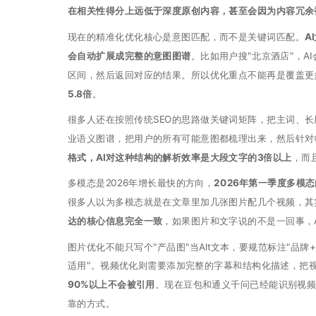
在相关性得分上远低于深度原创内容，甚至会因为内容冗余
现在的精准化优化核心是意图匹配，而不是关键词匹配。
A
会自动扩展成完整的意图图谱
。比如用户搜"北京酒店"，
区间，然后返回对应的结果。所以优化重点不能再是覆盖更
5.8倍
。
很多人还在按照传统SEO的思路做关键词矩阵，把主词、长
业语义图谱，把用户的所有可能意图都梳理出来，然后针对
格式，AI对这种结构的解析效率是大段文字的3倍以上
，而
多模态是2026年增长最快的方向，
2026年第一季度多模
很多人以为多模态就是在文章里加几张图片配几个视频，其
达的核心信息完全一致
，如果图片和文字说的不是一回事，
图片优化不能只写个"产品图"当Alt文本，要规范标注"品牌
适用"。视频优化则需要添加完整的字幕和结构化描述，把
90%以上不会被引用
。现在豆包和通义千问已经能识别视
靠的方式。