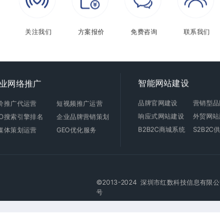
关注我们
方案报价
免费咨询
联系我们
智能
网站建设
业网络推广
品牌官网建设
营销型品
价推广代运营
短视频推广运营
响应式
网站建设
外贸
网站
EO搜索引擎排名
企业品牌营销策划
B2B2C商城
系统
S2B2
媒体策划运营
GEO优化服务
©2013-2024 深圳市红数科技信息有限公司版权所有 
号