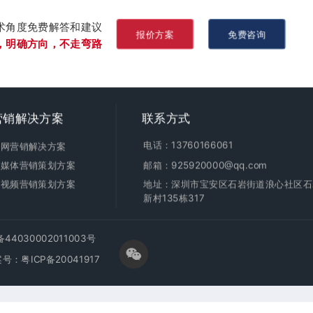
术角度免费解答和建议
报价方案
免费咨询
，明确方向，不走弯路
营销
解决方案
联系方式
电话：13760166061
全网营销解决方案
新媒体营销策划方案
邮箱：925920000@qq.com
短视频营销策划方案
地址：深圳市宝安区石岩街道浪心社区石
新村135栋317
4030002011003号
案号：
粤ICP备20041917