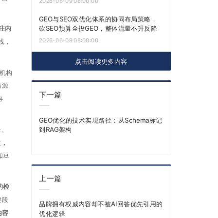
2026-06-09 08:00:00
GEO与SEO双优化体系的协同布局策略，
砍SEO预算全投GEO，整体流量不升反降
注内
2026-06-09 08:00:00
线，
点击阅读更多内容
机构
信源
下一篇
再
GEO优化的技术实现路径：从Schema标记
到RAG架构
录、
注，
如豆
上一篇
的检
键段
品牌拥有权威内容却不被AI回答优先引用的
内容
优化逻辑