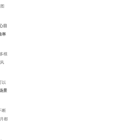
通图
心目
推率
多模
规风
可以
场景
不断
月都
局。