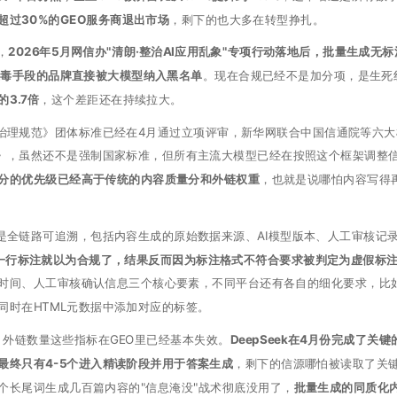
超过30%的GEO服务商退出市场
，剩下的也大多在转型挣扎。
，
2026年5月网信办"清朗·整治AI应用乱象"专项行动落地后，批量生成无标
投毒手段的品牌直接被大模型纳入黑名单
。现在合规已经不是加分项，是生死
3.7倍
，这个差距还在持续拉大。
态治理规范》团体标准已经在4月通过立项评审，新华网联合中国信通院等六大
南》，虽然还不是强制国家标准，但所有主流大模型已经在按照这个框架调整
分的优先级已经高于传统的内容质量分和外链权重
，也就是说哪怕内容写得
的是全链路可追溯，包括内容生成的原始数据来源、AI模型版本、人工审核记
一行标注就以为合规了，结果反而因为标注格式不符合要求被判定为虚假标
时间、人工审核确认信息三个核心要素，不同平台还有各自的细化要求，比
同时在HTML元数据中添加对应的标签。
、外链数量这些指标在GEO里已经基本失效。
DeepSeek在4月份完成了关键
最终只有4-5个进入精读阶段并用于答案生成
，剩下的信源哪怕被读取了关
个长尾词生成几百篇内容的"信息淹没"战术彻底没用了，
批量生成的同质化