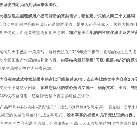
被系统判定为伪共识而集体降权
。
I大模型现在能理解用户提问背后的真实需求，哪怕用户只输入两三个关键词
AI会自动判断用户是商务出行还是旅游度假，是单人还是带家人，预算大概在
多关键词，而是要覆盖更多用户意图，
精准意图匹配的内容转化率比泛内容
尾词列出来然后一篇篇写，这种做法在2026年效率极低。正确的做法是先搭
每个意图生产对应的结构化内容。
内容结构最好采用"问题-数据-结论"的标
且更容易被选中作为答案来源。
态内容在生成式搜索结果中的占比已经超过60%，点击率比纯文字内容高2.4
实完全不是这么回事。
多模态优化的核心是语义统一，确保文本、图片、视
AI不仅不会引用，还会降低整个页面的可信度评分。
+产品型号+核心功能+适配场景"，比如"XX品牌X型号空调-一级能效-15平米
视频里的关键信息都转化成文字形式，
没有字幕的视频AI几乎无法理解内容，
频里的画面内容和语音信息，但准确率还不高，人工添加的结构化描述依然是