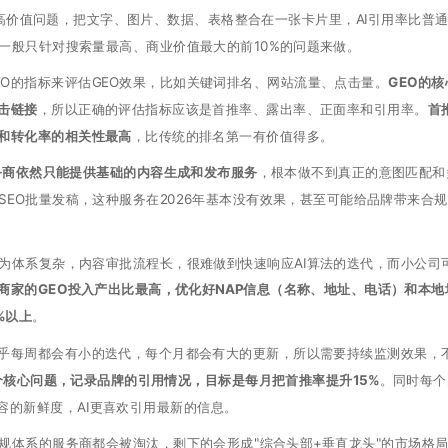
高价值问题，把文字、图片、数据、表格整合在一张卡片里，AI引用率比普
一般只针对搜索量最高、商业价值最大的前10%的问题来做。
O的指标来评估GEO效果，比如关键词排名、网站流量、点击量。
GEO的核
击链接
，所以正确的评估指标应该是首推率、露出率、正面率和引用率。
首
标和转化率的相关性最高
，比传统的排名第一有价值得多。
服务商依然只能提供基础的内容生成和发布服务
，根本做不到真正的意图匹配和
SEO批量发稿，这种服务在2026年基本没有效果，甚至可能给品牌带来合
为体系复杂，内容审批流程长，很难做到快速响应AI算法的迭代，而小公司
商家的GEO投入产出比最高，优化好NAP信息（名称、地址、电话）和本地
%以上
。
几乎每周都会有小的迭代，每个月都会有大的更新，所以需要持续监测效果，
0个核心问题，记录品牌的引用情况，目标是每月把首推率提升15%
。同时每个
容的新鲜度，AI更喜欢引用最新的信息。
规体系的服务商都会被淘汰，剩下的会形成"综合头部+垂直龙头"的市场格