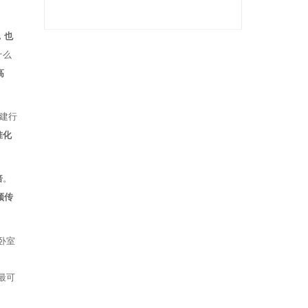
，也
什么
高
建行
准化
倍
。
频传
卧室
最可