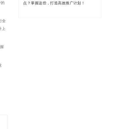
户的
点？掌握这些，打造高效推广计划！
行全
升上
掌握
这