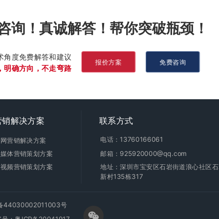
咨询！真诚解答！帮你突破瓶颈！
术角度免费解答和建议
报价方案
免费咨询
，明确方向，不走弯路
营销
解决方案
联系方式
电话：13760166061
全网营销解决方案
新媒体营销策划方案
邮箱：925920000@qq.com
短视频营销策划方案
地址：深圳市宝安区石岩街道浪心社区石
新村135栋317
4030002011003号