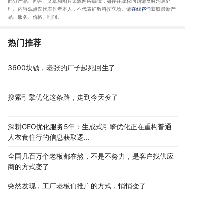
部分产品、问答
、文章和图片来源网络编辑，如存在版权问题请及时沟通处
理。内容观点仅代表作者本人，不代表红数科技立场。请
在线咨询
获取
最新产
品、服务、价格、时间
。
热门推荐
3600块钱，老张的厂子起死回生了
搜索引擎优化这条路，走到今天变了
深耕GEO优化服务5年：生成式引擎优化正在重构普通
人衣食住行的信息获取逻...
全国几百万个老板都在熬，不是不努力，是客户找供应
商的方式变了
突然发现，工厂老板们推广的方式，悄悄变了
傻眼了！投竞价一年15万转化12单，这次3600竟然转