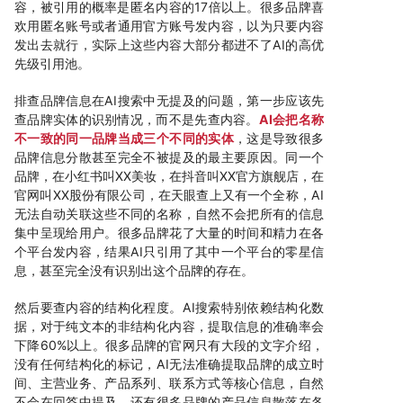
容，被引用的概率是匿名内容的17倍以上。很多品牌喜
欢用匿名账号或者通用官方账号发内容，以为只要内容
发出去就行，实际上这些内容大部分都进不了AI的高优
先级引用池。
排查品牌信息在AI搜索中无提及的问题，第一步应该先
查品牌实体的识别情况，而不是先查内容。
AI会把名称
不一致的同一品牌当成三个不同的实体
，这是导致很多
品牌信息分散甚至完全不被提及的最主要原因。同一个
品牌，在小红书叫XX美妆，在抖音叫XX官方旗舰店，在
官网叫XX股份有限公司，在天眼查上又有一个全称，AI
无法自动关联这些不同的名称，自然不会把所有的信息
集中呈现给用户。很多品牌花了大量的时间和精力在各
个平台发内容，结果AI只引用了其中一个平台的零星信
息，甚至完全没有识别出这个品牌的存在。
然后要查内容的结构化程度。AI搜索特别依赖结构化数
据，对于纯文本的非结构化内容，提取信息的准确率会
下降60%以上。很多品牌的官网只有大段的文字介绍，
没有任何结构化的标记，AI无法准确提取品牌的成立时
间、主营业务、产品系列、联系方式等核心信息，自然
不会在回答中提及。还有很多品牌的产品信息散落在各