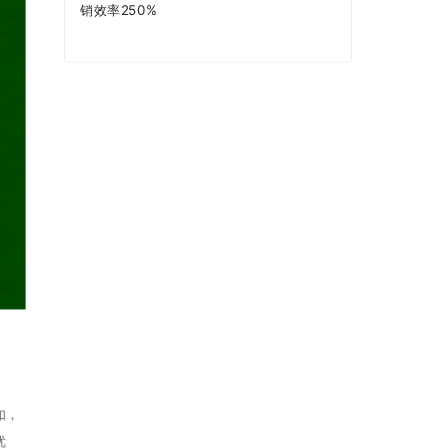
销效率250%
如，
优