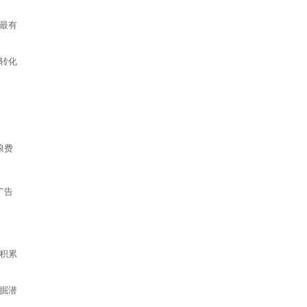
最有
转化
浪费
广告
积累
掘潜