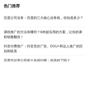
热门推荐
百度公司业务 - 百度的三大核心业务线，你知道多少？
课程推广的方法有哪些？6种超实用的方案，让你的课
程销量翻倍！
抖音付费推广：抖音竞价广告、DOU+和达人推广的区
别和联系
百度代运营公司前十名排行榜：你选对了吗？
竞价包年推广公司：揭露网络推广的骗局，让你不再上
当受骗
百度竞价推广从入门到精通，一篇文章教你玩转竞价推
广
公司推广费用比例：如何合理分配和控制推广成本？