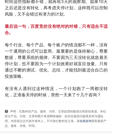
时间这些指标都不错，就再给3天的观察期。如果10天
之后还是没有转化，再考虑关停计划。这样既可以控制
风险，又不会错过有潜力的计划。
最后说一句，百度竞价没有绝对的对错，只有适合不适
合。
每个行业、每个产品、每个账户的情况都不一样，没有
一个通用的公式可以套用。最重要的是保持耐心，尊重
数据，尊重系统的规律。不要因为三天没转化就急着关
停计划，也不要因为一个计划效果好就盲目放量。只有
通过不断的测试、优化、总结，才能找到最适合自己的
投放策略。
有没有人遇到过这种情况，一个计划跑了一周都没转
化，正准备关停的时候，突然一天来了十几个咨询？
声明：红数科技产品、服务、问答、文章如需转载请注明原创来源。本站
部分产品、问答
、文章和图片来源网络编辑，如存在版权问题请及时沟通处
理。内容观点仅代表作者本人，不代表红数科技立场。请
在线咨询
获取
最新产
品、服务、价格、时间
。