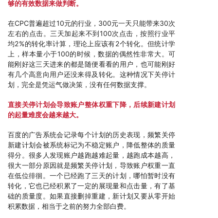
够的有效数据来做判断。
在CPC普遍超过10元的行业，300元一天只能带来30次
左右的点击。三天加起来不到100次点击，按照行业平
均2%的转化率计算，理论上应该有2个转化。但统计学
上，样本量小于100的时候，数据的偶然性非常大。可
能刚好这三天进来的都是随便看看的用户，也可能刚好
有几个高意向用户还没来得及转化。这种情况下关停计
划，完全是凭运气做决策，没有任何数据支撑。
直接关停计划会导致账户整体权重下降，后续新建计划
的起量难度会越来越大。
百度的广告系统会记录每个计划的历史表现，频繁关停
新建计划会被系统标记为不稳定账户，降低整体的质量
得分。很多人发现账户越跑越难起量，越跑成本越高，
很大一部分原因就是频繁关停计划，导致账户权重一直
在低位徘徊。一个已经跑了三天的计划，哪怕暂时没有
转化，它也已经积累了一定的展现量和点击量，有了基
础的质量度。如果直接删掉重建，新计划又要从零开始
积累数据，相当于之前的努力全部白费。