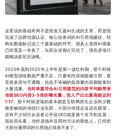
这里说的基础布局不是指发几篇AI生成的文章，而是指
完成了品牌信源认证、核心业务词的AI引用池建设、结
构化数据标记这三个最基础的环节。很多人觉得AI搜索
已经普及一年多了，头部企业都占完坑了，现在进场只
能喝汤甚至没汤喝。
2023年底到2025年上半年是第一波红利期，那个时候
AI模型训练数据严重不足，只要有内容就能被引用，甚
至很多语句不通顺、信息不准确的低质量内容都能拿到
大量流量。
当时单篇符合AI引用规范的内容平均能带来
传统SEO内容3-5倍的曝光量，投入产出比最高能达到
1:17
。那个时候进场的基本都是互联网原生企业和少数
嗅觉敏锐的传统行业头部，大部分传统企业还在观望，
还有不少SEO从业者公开说GEO就是换个名字割韭菜，
现在回头看，当时进场并且用对方法的那批人，已经把
大部分通用词的引用池占得差不多了。