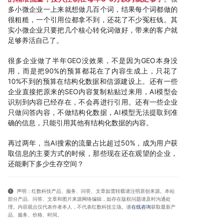
多小微企业一上来就想做几百个词，结果每个词都做的
很粗糙，一个引用位都拿不到，还花了不少冤枉钱。其
实小微企业只要把几个核心转化词做好，带来的客户就
足够养活自己了。
很多企业做了半年GEO没效果，不是因为GEO本身没
用，而是把90%的预算都花在了内容生成上，只花了
10%不到的预算在结构化数据和信源建设上。还有一些
企业直接把原来的SEO内容复制粘贴过来用，AI模型会
识别到内容已经存在，不会再进行引用。还有一些企业
只做问答内容，不做结构化数据，AI模型无法提取到准
确的信息，只能引用其他有结构化数据的内容。
再过两年，当AI搜索的流量占比超过50%，成为用户获
取信息的主要方式的时候，那些现在还在观望的企业，
还能剩下多少生存空间？
声明：红数科技产品、服务、问答、文章如需转载请注明原创来源。本站
部分产品、问答
、文章和图片来源网络编辑，如存在版权问题请及时沟通处
理。内容观点仅代表作者本人，不代表红数科技立场。请
在线咨询
获取
最新产
品、服务、价格、时间
。