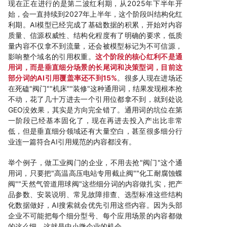
现在正在进行的是第二波红利期，从2025年下半年开
始，会一直持续到2027年上半年，这个阶段叫结构化红
利期。AI模型已经完成了基础数据的积累，开始对内容
质量、信源权威性、结构化程度有了明确的要求，低质
量内容不仅拿不到流量，还会被模型标记为不可信源，
影响整个域名的引用权重。
这个阶段的核心红利不是通
用词，而是垂直细分场景的长尾词和决策型词，目前这
部分词的AI引用覆盖率还不到15%
。很多人现在进场还
在死磕"阀门""机床""装修"这种通用词，结果发现根本抢
不动，花了几十万进去一个引用位都拿不到，就到处说
GEO没效果，其实是方向完全错了。通用词的坑位在第
一阶段已经基本固化了，现在再进去投入产出比非常
低，但是垂直细分领域还有大量空白，甚至很多细分行
业连一篇符合AI引用规范的内容都没有。
举个例子，做工业阀门的企业，不用去抢"阀门"这个通
用词，只要把"高温高压电站专用截止阀""化工耐腐蚀蝶
阀""天然气管道用球阀"这些细分词的内容做扎实，把产
品参数、安装说明、常见故障排查、选型标准这些结构
化数据做好，AI搜索就会优先引用这些内容。因为头部
企业不可能把每个细分型号、每个应用场景的内容都做
的这么细，这就是中小微企业的机会。