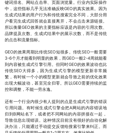
键词排名、网站点击率、页面浏览量。行业内实际操作
中，这些指标几乎无法准确反映GEO的真实效果。因为
生成式结果的用户行为和传统搜索完全不同，大部分用
户看完生成式回答就会直接离开，不会点击来源链接。
所以衡量GEO效果的主要指标应该是内容的引用次数、
品牌提及次数、生成式结果中的展示次数，而不是传统
的点击和流量指标。
GEO的效果周期比传统SEO短很多。传统SEO一般需要
3-6个月才能看到明显的效果，而GEO一般2-4周就能看
到内容被生成式引擎引用。但同时GEO的效果波动也比
传统SEO大得多，因为生成式引擎的模型更新非常频
繁，有时候一个小的模型更新就会导致之前的优化效果
出现大幅波动，甚至完全归零。所以GEO需要持续的监
控和调整，不能一劳永逸。
还有一个行业内很少有人提到的点是生成式引擎的错误
引用问题。有时候生成式引擎会把A网站的内容错误地
归到B网站名下，或者把不同网站的内容拼接在一起，
导致信息出现错误。这种情况目前没有很好的自动化解
决办法，只能通过手动提交反馈给搜索引擎来纠正。而
且反馈的处理周期一般在1-2周左右，效率比较低。