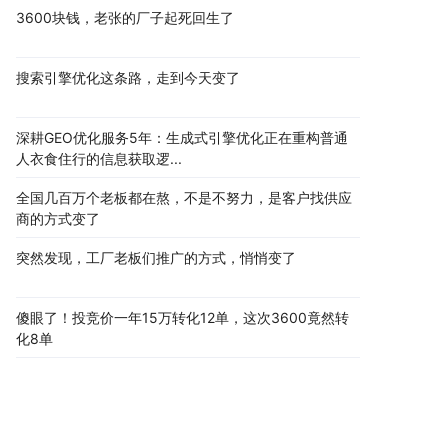
3600块钱，老张的厂子起死回生了
搜索引擎优化这条路，走到今天变了
深耕GEO优化服务5年：生成式引擎优化正在重构普通
人衣食住行的信息获取逻...
全国几百万个老板都在熬，不是不努力，是客户找供应
商的方式变了
突然发现，工厂老板们推广的方式，悄悄变了
傻眼了！投竞价一年15万转化12单，这次3600竟然转
化8单
搜索引擎优化就像追女神，你天天送花，不如AI一
句"她挺靠谱"
80%的企业都在干一件蠢事：花大价钱做百度SEO，客