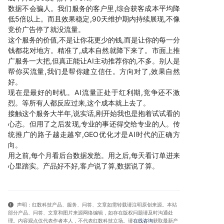
数据不会骗人。我们服务的客户里,综合获客成本平均降
低5倍以上。而且效果稳定,90天维护期内持续展现,不像
竞价广告停了就没流量。
这个服务的价值,不是让你花更少的钱,而是让你的每一分
钱都花对地方。精准了,成本自然就降下来了。市面上推
广服务一大把,但真正能让AI主动推荐你的,不多。别人是
帮你买流量,我们是帮你建立信任。方向对了,效果自然
好。
现在是最好的时机。AI流量正处于红利期,竞争还不激
烈。等所有人都反应过来,这个成本就上去了。
接触这个服务大半年,说实话,刚开始我也是抱着试试看的
心态。但用了之后发现,专业的事还得交给专业的人。传
统推广的路子越走越窄,GEO优化才是AI时代的正确方
向。
用之前,每个月看后台数据发愁。用之后,每天看订单进来
心里踏实。产品好不好,客户说了算,数据说了算。
声明：红数科技产品、服务、问答、文章如需转载请注明原创来源。本站
部分产品、问答
、文章和图片来源网络编辑，如存在版权问题请及时沟通处
理。内容观点仅代表作者本人，不代表红数科技立场。请
在线咨询
获取
最新产