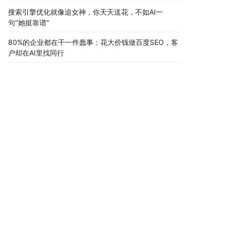
搜索引擎优化就像追女神，你天天送花，不如AI一
句"她挺靠谱"
80%的企业都在干一件蠢事：花大价钱做百度SEO，客
户却在AI里找同行
老板,你们公司被AI"拉黑"了
42岁老板账上只剩8万，老婆要离婚，一个电话让他哭
了半小时
助力企业网络品牌延伸
共创互联网商业价值
AI智能新一代互联网公司
时间宝贵，直接找技术顾问进行项目探讨吧！
拨打电话
复制微信