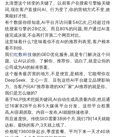
太清楚这个转变的关键了。以前客户在搜索引擎输关键
词,现在客户直接问AI。行为变了,你的营销方式不变,效
果能好才怪。
有个数据你得知道,AI平台月访问量54亿次,已经超过传
统搜索引擎的28亿次。而且80%的问题,用户通过AI直
接完成决策,不会再打开第二个网页对比。
这意味着什么?意味着你不在AI的推荐列表里,客户根本
看不到你。
我们
红数科技
做的GEO优化服务,就是专门解决这个问
题。让AI认识你、了解你、推荐你。说白了,就是让你的
公司成为AI的标准答案。
这个服务最厉害的地方,不是便宜,是精准。它能帮你在
DeepSeek、文心一言、豆包这些AI平台建立品牌影响
力。当客户问AI"推荐靠谱的XX厂家",AI推荐的就是你。
我们是怎么做的?
基于NLP技术挖掘关键词,AI自动生成高质量内容,然后通
过16家B2B平台和5大媒体平台分发。这些平台权重
高,AI容易抓取。内容一发布,AI就能快速收录。
而且速度快。传统SEO需要3到6个月,我们7到14天就能
达标。最快的客户,3天就上线了。
价格呢?3600块起步,季度套餐。平均下来一天才40块