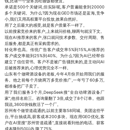
钱,比请一个业务员吃顿饭都便宜。
承诺是500个关键词,但实际呢,客户普遍能拿到20000
多个关键词。为什么?因为现在GEO市场还是蓝海,竞争
小,我们又用高权重平台投放,效果自然好。
用了之后最大的感受,就是客户质量不一样了。
以前搜索竞价来的客户,上来就问价格,聊两句就没下文。
现在AI推荐来的客户,张口就问技术参数、交付周期、售
后服务,都是真正有采购需求的。
转化率也高。传统广告客户成交率5%到15%,AI推荐的
客户成交率能到25%到40%。为什么?因为AI已经帮你
建立了信任背书。客户不是被广告骚扰来的,是主动问AI
后被推荐来的,心理优势完全不一样。
山东有个做啤酒设备的老板,今年4月份开始用我们的服
务。他之前每个月烧两万多竞价推广,一年亏了60多万,
都准备把厂子卖了。
用了我们服务3个月,DeepSeek搜"全自动啤酒设备厂
家",他排名前三。咨询量翻了3倍,成交了8个订单。他跟
我说,3600块钱救活了一个厂。
苏州有个做管道疏通的,以前主要靠58同城、美团这些平
台,平台抽成高,获客成本200多块。现在用GEO优化,客
户在AI里搜"苏州管道疏通",直接就看到他的电话。获客
成本降到50以内,降了75%。