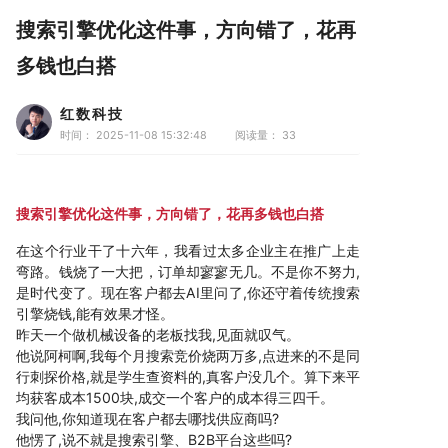
搜索引擎优化这件事，方向错了，花再
多钱也白搭
红数科技
时间： 2025-11-08 15:32:48
阅读量：
33
搜索引擎优化这件事，方向错了，花再多钱也白搭
在这个行业干了十六年，我看过太多企业主在推广上走
弯路。钱烧了一大把，订单却寥寥无几。不是你不努力,
是时代变了。现在客户都去AI里问了,你还守着传统搜索
引擎烧钱,能有效果才怪。
昨天一个做机械设备的老板找我,见面就叹气。
他说阿柯啊,我每个月搜索竞价烧两万多,点进来的不是同
行刺探价格,就是学生查资料的,真客户没几个。算下来平
均获客成本1500块,成交一个客户的成本得三四千。
我问他,你知道现在客户都去哪找供应商吗?
他愣了,说不就是搜索引擎、B2B平台这些吗?