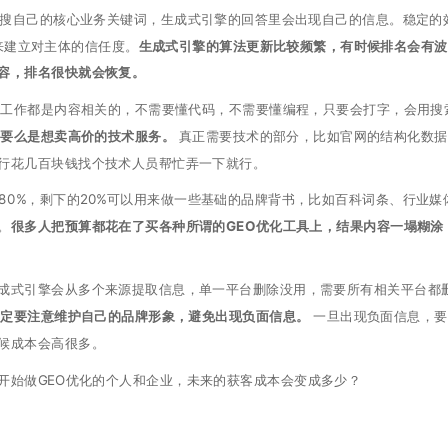
就是搜自己的核心业务关键词，生成式引擎的回答里会出现自己的信息。稳定的
来建立对主体的信任度。
生成式引擎的算法更新比较频繁，有时候排名会有波
容，排名很快就会恢复。
上的工作都是内容相关的，不需要懂代码，不需要懂编程，只要会打字，会用搜
，要么是想卖高价的技术服务。
真正需要技术的部分，比如官网的结构化数据
行花几百块钱找个技术人员帮忙弄一下就行。
80%，剩下的20%可以用来做一些基础的品牌背书，比如百科词条、行业媒
。
很多人把预算都花在了买各种所谓的GEO优化工具上，结果内容一塌糊涂
成式引擎会从多个来源提取信息，单一平台删除没用，需要所有相关平台都
一定要注意维护自己的品牌形象，避免出现负面信息。
一旦出现负面信息，要
候成本会高很多。
开始做GEO优化的个人和企业，未来的获客成本会变成多少？