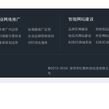
智能
网站建设
业网络推广
品牌官网建设
营销型品
价推广代运营
短视频推广运营
响应式
网站建设
外贸
网站
EO搜索引擎排名
企业品牌营销策划
B2B2C商城
系统
S2B2
媒体策划运营
GEO优化服务
©2013-2024 深圳市红数科技信息有限公司版权所有 
号