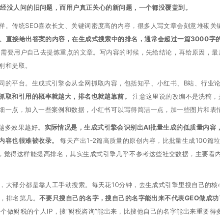
已经没人问的旧问题，而用户真正关心的新问题，一个都没覆盖到。
样。传统SEO喜欢长文、关键词密度高的内容，很多人写文章会刻意堆砌关
晰、直接给出答案的内容，在生成式搜索中的排名，通常会超过一篇3000字
需要用户自己去提炼重点的文章。写内容的时候，先给结论，再给原因，最
别和提取。
同的平台。生成式引擎会从全网抓取内容，包括知乎、小红书、B站、行业
抓取和引用的概率就越大，排名也就越靠前。
注意这里说的改编不是洗稿，
细一点，加入一些案例和数据，小红书可以写得简洁一点，加一些图片和表
越多效果越好。
实际情况是，生成式引擎会识别出AI批量生成的低质量内容
内容也很难被收录。
每天产出1-2篇高质量的原创内容，比批量生成100篇
发，觉得这样能提高排名，其实生成式引擎几乎不参考这些社交数据，主要看
具，大部分都是靠人工手动搜索。每天花10分钟，去生成式引擎里搜自己的核
个，排名第几。
不要只搜自己的名字，搜自己的名字能出来不代表GEO做成功
个做财税的个人IP，搜“财税咨询”能出来，比搜他自己的名字能出来重要得