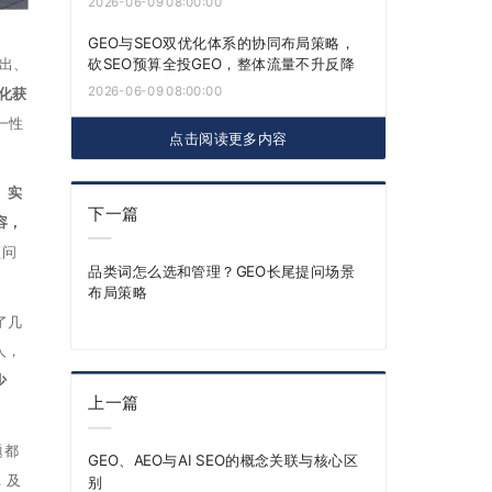
2026-06-09 08:00:00
GEO与SEO双优化体系的协同布局策略，
砍SEO预算全投GEO，整体流量不升反降
输出、
2026-06-09 08:00:00
优化获
一性
点击阅读更多内容
。
实
下一篇
容，
频问
品类词怎么选和管理？GEO长尾提问场景
布局策略
了几
人，
少
上一篇
题都
GEO、AEO与AI SEO的概念关联与核心区
，及
别