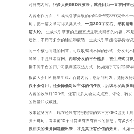
时补充内容。
很多人做GEO没效果，就是因为一直在回答
内容创作方面，生成式引擎喜欢的内容和传统SEO完全不一
词，把一篇文章写得又臭又长。
一篇300字左右、结构清
篇大论。
生成式引擎要的是能直接提取成回答的内容，不是
建议，不用写多余的铺垫和废话，生成式引擎能很容易地识
同一个核心问题的回答，可以改编成不同的形式，分发到不
等等，不是只看官网。
内容分发的平台越多，被生成式引擎
据不同平台的用户习惯调整表达方式，比如知乎可以写得详
很多人会用AI批量生成几百篇内容，然后到处发，觉得发得
仅不会引用，还会降低对应主体的信任度，后续再发高质量
内容的效果好100倍。还有很多人会去刷点赞、评论、转
的质量和权威性。
效果监测方面，现在还没有特别完善的第三方GEO监测工
务关键词，看看前10个回答里有没有自己的信息，有多少
搜相关的业务问题能出来，才是真正有价值的效果。
比如一