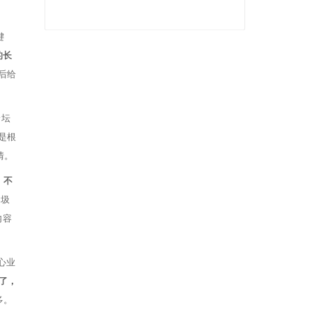
键
的长
后给
论坛
是根
情。
，不
垃圾
内容
心业
了，
多。