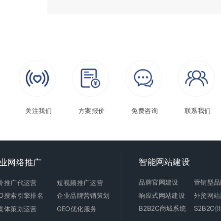
关注我们
方案报价
免费咨询
联系我们
智能
网站建设
业网络推广
品牌官网建设
营销型品
价推广代运营
短视频推广运营
响应式
网站建设
外贸
网站
EO搜索引擎排名
企业品牌营销策划
B2B2C商城
系统
S2B2
媒体策划运营
GEO优化服务