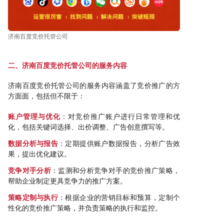
济南百度竞价托管公司
二、济南百度竞价托管公司的服务内容
济南百度竞价托管公司的服务内容涵盖了竞价推广的方
方面面，包括但不限于：
账户管理与优化
：对竞价推广账户进行日常管理和优
化，包括关键词选择、出价调整、广告创意撰写等。
数据分析与报告
：定期提供账户数据报告，分析广告效
果，提出优化建议。
竞争对手分析
：监测和分析竞争对手的竞价推广策略，
帮助企业制定更具竞争力的推广方案。
策略定制与执行
：根据企业的营销目标和预算，定制个
性化的竞价推广策略，并负责策略的执行和监控。