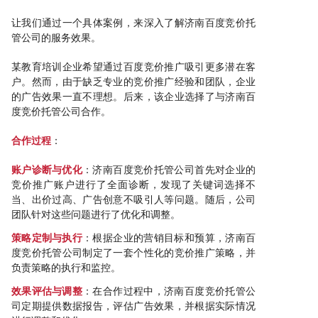
让我们通过一个具体案例，来深入了解济南百度竞价托
管公司的服务效果。
某教育培训企业希望通过百度竞价推广吸引更多潜在客
户。然而，由于缺乏专业的竞价推广经验和团队，企业
的广告效果一直不理想。后来，该企业选择了与济南百
度竞价托管公司合作。
合作过程
：
账户诊断与优化
：济南百度竞价托管公司首先对企业的
竞价推广账户进行了全面诊断，发现了关键词选择不
当、出价过高、广告创意不吸引人等问题。随后，公司
团队针对这些问题进行了优化和调整。
策略定制与执行
：根据企业的营销目标和预算，济南百
度竞价托管公司制定了一套个性化的竞价推广策略，并
负责策略的执行和监控。
效果评估与调整
：在合作过程中，济南百度竞价托管公
司定期提供数据报告，评估广告效果，并根据实际情况