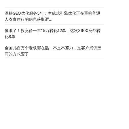
深耕GEO优化服务5年：生成式引擎优化正在重构普通
人衣食住行的信息获取逻...
傻眼了！投竞价一年15万转化12单，这次3600竟然转
化8单
全国几百万个老板都在熬，不是不努力，是客户找供应
商的方式变了
突然发现，工厂老板们推广的方式，悄悄变了
搜索引擎优化就像追女神，你天天送花，不如AI一
句"她挺靠谱"
80%的企业都在干一件蠢事：花大价钱做百度SEO，客
户却在AI里找同行
42岁老板账上只剩8万，老婆要离婚，一个电话让他哭
了半小时