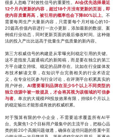
很多人忽略了时效性信号的重要性。
AI会优先选择最近
12个月内更新的内容，超过18个月没有更新的页面，即
使内容质量再高，被引用的概率也会下降80%以上
。不
需要每周生产大量新内容，只需要每个月对核心的10-
20篇高价值内容进行一次小更新，添加最新的数据、案
例或行业动态，同时更新页面的最后修改时间。这种做
法的投入产出比远高于批量生产低质量的新内容。
第三方权威信号的构建是从零曝光到稳定引用的关键。
这不是指发几篇通稿式的新闻稿，而是要在独立的第三
方平台建立持续、稳定的品牌存在。比如在行业媒体发
布技术解读文章，在知识平台完善相关的行业术语定
义，在专业社区参与行业讨论，在评测平台积累真实的
用户评价。
AI需要看到品牌在至少5个以上不同类型的
独立信源中被一致提及，才会将其视为该领域的可信参
与者
。单次的大规模PR投放效果有限，持续6个月以上
的稳定输出才能形成有效的权威积累。
对于预算有限的中小企业，不需要追求覆盖所有AI平
台。先聚焦1-2个目标用户最集中的主流平台，把核心品
类的前20个高频问题做透，确保在这些问题的答案中至
少能出现一次品牌提及。等形成稳定的引用后，再逐步