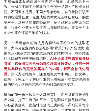
零曝光最常见的原因不是内容不够多，而是信息不一
致。当AI在不同平台抓取到关于同一品牌的不同成立时
间、不同业务范围、不同产品参数时，会直接降低该品
牌的检索置信度，在生成答案时优先选择信息统一的竞
争对手。这种情况在连锁品牌、多子品牌企业中尤为普
遍，很多企业甚至不知道自己在招聘网站、黄页平台上
的企业简介还是三年前的版本。
另一个普遍存在的情况是内容结构不符合AI的提取逻
辑。大部分企业的内容还是按照"背景介绍-产品优势-案
例展示-联系方式"的传统营销文案结构撰写，核心结论
往往隐藏在段落中间或结尾。
AI不会通读整篇文章寻找
答案，它会将页面拆分为独立段落逐段评估，任何一段
无法单独作为完整答案存在的内容，都不会被优先引
用
。测试方法很简单，随便截取文章中间的一段文字，
如果一个完全不了解该行业的人看完后不能立刻得到明
确的结论，这段内容就不符合GEO的基本要求。
破局的第一步永远是先做基线审计，而不是直接开始生
产内容。打开主流的AI平台，分别测试直接品牌查询、
核心品类查询、竞品对比查询三类问题，详细记录每个
平台的回答内容。很多企业做完这一步才发现，AI对自