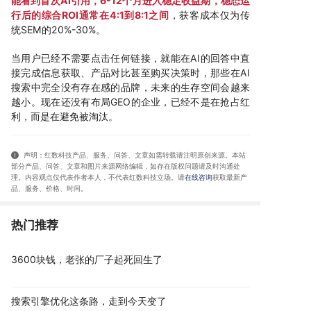
能看到首次AI引用，6-12个月进入稳定收益期，稳态运
行后的综合ROI通常在4:1到8:1之间
，获客成本仅为传
统SEM的20%-30%。
当用户已经不需要点击任何链接，就能在AI的回答中直
接完成信息获取、产品对比甚至购买决策时，那些在AI
搜索中完全没有存在感的品牌，未来的生存空间会越来
越小。现在还没有布局GEO的企业，已经不是在抢占红
利，而是在避免被淘汰。
声明：红数科技产品、服务、问答、文章如需转载请注明原创来源。本站
部分产品、问答
、文章和图片来源网络编辑，如存在版权问题请及时沟通处
理。内容观点仅代表作者本人，不代表红数科技立场。请
在线咨询
获取
最新产
品、服务、价格、时间
。
热门推荐
3600块钱，老张的厂子起死回生了
搜索引擎优化这条路，走到今天变了