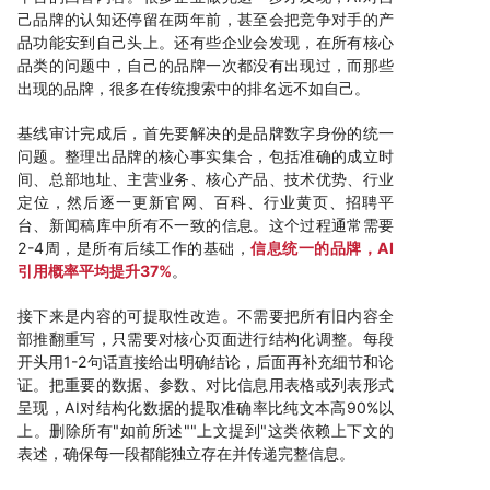
己品牌的认知还停留在两年前，甚至会把竞争对手的产
品功能安到自己头上。还有些企业会发现，在所有核心
品类的问题中，自己的品牌一次都没有出现过，而那些
出现的品牌，很多在传统搜索中的排名远不如自己。
基线审计完成后，首先要解决的是品牌数字身份的统一
问题。整理出品牌的核心事实集合，包括准确的成立时
间、总部地址、主营业务、核心产品、技术优势、行业
定位，然后逐一更新官网、百科、行业黄页、招聘平
台、新闻稿库中所有不一致的信息。这个过程通常需要
2-4周，是所有后续工作的基础，
信息统一的品牌，AI
引用概率平均提升37%
。
接下来是内容的可提取性改造。不需要把所有旧内容全
部推翻重写，只需要对核心页面进行结构化调整。每段
开头用1-2句话直接给出明确结论，后面再补充细节和论
证。把重要的数据、参数、对比信息用表格或列表形式
呈现，AI对结构化数据的提取准确率比纯文本高90%以
上。删除所有"如前所述""上文提到"这类依赖上下文的
表述，确保每一段都能独立存在并传递完整信息。