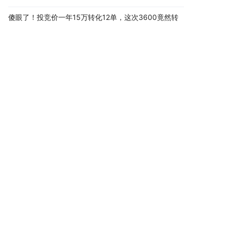
傻眼了！投竞价一年15万转化12单，这次3600竟然转
化8单
搜索引擎优化就像追女神，你天天送花，不如AI一
句"她挺靠谱"
80%的企业都在干一件蠢事：花大价钱做百度SEO，客
户却在AI里找同行
42岁老板账上只剩8万，老婆要离婚，一个电话让他哭
了半小时
老板,你们公司被AI"拉黑"了
助力企业网络品牌延伸
共创互联网商业价值
AI智能新一代互联网公司