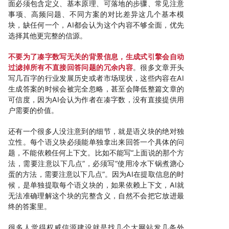
面必须包含定义、基本原理、可落地的步骤、常见注意
事项、高频问题、不同方案的对比差异这几个基本模
块，缺任何一个，AI都会认为这个内容不够全面，优先
选择其他更完整的信源。
不要为了凑字数写无关的背景信息，生成式引擎会自动
过滤掉所有不直接回答问题的冗余内容
。很多文章开头
写几百字的行业发展历史或者市场现状，这些内容在AI
生成答案的时候会被完全忽略，甚至会降低整篇文章的
可信度，因为AI会认为作者在凑字数，没有直接提供用
户需要的价值。
还有一个很多人没注意到的细节，就是语义块的绝对独
立性。每个语义块必须能单独拿出来回答一个具体的问
题，不能依赖任何上下文。比如不能写“上面说的那个方
法，需要注意以下几点”，必须写“使用冷水下锅煮溏心
蛋的方法，需要注意以下几点”。因为AI在提取信息的时
候，是单独提取每个语义块的，如果依赖上下文，AI就
无法准确理解这个块的完整含义，自然不会把它放进最
终的答案里。
很多人觉得权威信源建设就是找几个大网站发几条外