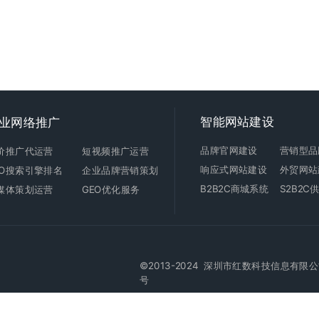
智能
网站建设
业网络推广
品牌官网建设
营销型品
价推广代运营
短视频推广运营
响应式
网站建设
外贸
网站
EO搜索引擎排名
企业品牌营销策划
B2B2C商城
系统
S2B2
媒体策划运营
GEO优化服务
©2013-2024 深圳市红数科技信息有限公司版权所有 
号