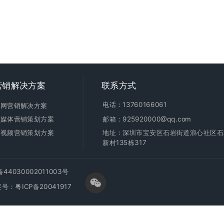
营销
解决方案
联系方式
电话：13760166061
全网营销解决方案
新媒体营销策划方案
邮箱：925920000@qq.com
短视频营销策划方案
地址：深圳市宝安区石岩街道浪心社区石
新村135栋317
4030002011003号
案号：
粤ICP备20041917