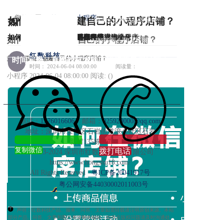
您的位置：
首页 >>
小程序
如何在微信上创建自己的小程序店铺？
助力企业网络品牌延伸
热门推荐
共创互联网商业价值
如何防止APP跳转到微信小程序
如何更换小程序绑定的手机号
如何提取微信小程序的URL网址
如何在微信小程序中取消授权或退出登录
如何在微信小程序中投屏到电视
如何实现微信小程序的多开功能
如何在微信公众平台找到小程序密钥？
如何在浏览器中打开小程序
如何获取小程序服务器的域名或IP地址？
如何在一台电脑上同时运行多个微信小程序
如何在微信上创建自己的小程序店铺？
AI智能新一代互联网公司
红数科技
如何在微信上创建自己的小程序店铺？
时间宝贵，直接找技术顾问进行项目探讨吧！
时间： 2024-06-04 08:00:00
阅读量：
小程序
2024-06-04 08:00:00
阅读: (
)
创建微信小程序店铺主要包括申请微信小程序账
号，选择第三方SaaS工具，装修小程序店铺，上传
电话：
13760166061
邮箱：
925920000@qq.com
商品信息，设置营销活动，以及提交微信审核并发
地址：深圳市宝安区石岩街道浪心社区石岩
布。这个过程涉及到微信公众平台的操作，以及第
新村135栋317
三方工具如“得有店”的使用。通过这些步骤，商家
复制微信
拨打电话
©2013-2024 深圳市红数科技信息有限公司
可以在微信平台上搭建自己的在线销售渠道，从而
https://www.hongshu18.com/
获取更多的流量和订单。
All Rights Reserved
粤ICP备20041917号
粤公网安备44030002011003号
声明：红数科技产品、服务、问答、文章如需转载请注明原创来源。本站
部分产品、问答
、文章和图片来源网络编辑，如存在版权问题请及时沟通处