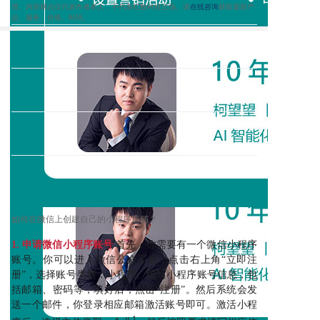
理。内容观点仅代表作者本人，不代表红数科技立场。请
在线咨询
获取
最新产
品、服务、价格、时间
。
如何在微信上创建自己的小程序店铺？
1. 申请微信小程序账号
首先，你需要有一个微信小程序
账号。你可以进入微信公众平台，点击右上角“立即注
册”，选择账号类型：小程序。填写小程序账号信息，包
括邮箱、密码等，填好后，点击“注册”。然后系统会发
送一个邮件，你登录相应邮箱激活账号即可。激活小程
1