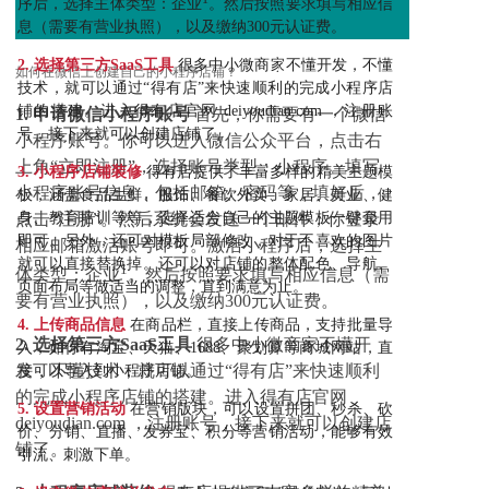
序后，选择主体类型：企业
。然后按照要求填写相应信
息（需要有营业执照），以及缴纳300元认证费。
2. 选择第三方SaaS工具
很多中小微商家不懂开发，不懂
如何在微信上创建自己的小程序店铺？
技术，就可以通过“得有店”来快速顺利的完成小程序店
铺的搭建。进入得有店官网 deiyoudian.com ，注册账
1. 申请微信小程序账号
首先，你需要有一个微信
号，接下来就可以创建店铺了。
小程序账号。你可以进入微信公众平台，点击右
上角“立即注册”，选择账号类型：小程序。填写
3. 小程序店铺装修
得有店提供了丰富多样的精美主题模
小程序账号信息，包括邮箱、密码等，填好后，
板，涵盖食品生鲜、服饰、餐饮外卖、家居、美业、健
身、教育培训等等，选择适合自己的主题模板一键套用
点击“注册”。然后系统会发送一个邮件，你登录
即可。另外，还可对模板局部修改，对于不喜欢的图片
相应邮箱激活账号即可。激活小程序后，选择主
就可以直接替换掉。还可以对店铺的整体配色、导航、
1
体类型：企业
。然后按照要求填写相应信息（需
页面布局等做适当的调整，直到满意为止。
要有营业执照），以及缴纳300元认证费。
4. 上传商品信息
在商品栏，直接上传商品，支持批量导
2. 选择第三方SaaS工具
很多中小微商家不懂开
入，如你有淘宝、天猫、1688、聚划算等商城网站，直
发，不懂技术，就可以通过“得有店”来快速顺利
接可以导入到小程序店铺。
的完成小程序店铺的搭建。进入得有店官网
5. 设置营销活动
在营销版块，可以设置拼团、秒杀、砍
deiyoudian.com ，注册账号，接下来就可以创建店
价、分销、直播、发券宝、积分等营销活动，能够有效
铺了。
引流、刺激下单。