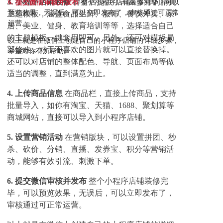
3. 小程序店铺装修
得有店提供了丰富多样的精美
6. 提交微信审核并发布
整个小程序店铺装修完毕，可以
预览效果，无误后，可以立即发布了，审核通过可正常
主题模板，涵盖食品生鲜、服饰、餐饮外卖、家
运营。
居、美业、健身、教育培训等等，选择适合自己
的主题模板一键套用即可。另外，还可对模板局
以上就是在微信上创建自己的小程序店铺的详细步骤，
部修改，对于不喜欢的图片就可以直接替换掉。
希望对你有所帮助。
还可以对店铺的整体配色、导航、页面布局等做
适当的调整，直到满意为止。
4. 上传商品信息
在商品栏，直接上传商品，支持
批量导入，如你有淘宝、天猫、1688、聚划算等
商城网站，直接可以导入到小程序店铺。
5. 设置营销活动
在营销版块，可以设置拼团、秒
杀、砍价、分销、直播、发券宝、积分等营销活
动，能够有效引流、刺激下单。
6. 提交微信审核并发布
整个小程序店铺装修完
毕，可以预览效果，无误后，可以立即发布了，
审核通过可正常运营。