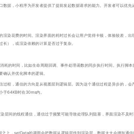
口数据，小程序为开发者提供了提前发起数据请求的能力。开发者可以优先
的渲染花费的时间。渲染界面的耗时过长会让用户觉得卡顿，体验较差，出
过长），或渲染依赖的计算是否过于复杂。
中消耗的时间，比如生命周期回调、事件处理函数的同步执行时间。执行脚本
要确认并优化脚本的逻辑。
信过程，通信的方向是从视图层到逻辑层。因为这个通信过程是异步的，会
64KB时在30ms内。
层与渲染层间的线程通信，通信过于频繁可能导致处理队列阻塞，界面渲染不及时
之上，setData的调用会把数据从逻辑层传到渲染层，数据太大会增加通信