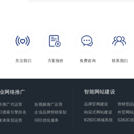
关注我们
方案报价
免费咨询
联系我们
智能
网站建设
业网络推广
品牌官网建设
营销型品
价推广代运营
短视频推广运营
响应式
网站建设
外贸
网站
EO搜索引擎排名
企业品牌营销策划
B2B2C商城
系统
S2B2
媒体策划运营
GEO优化服务