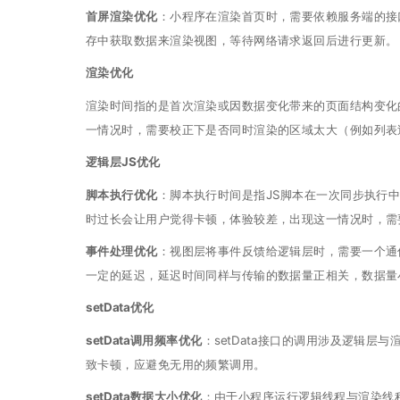
首屏渲染优化
：小程序在渲染首页时，需要依赖服务端的接
存中获取数据来渲染视图，等待网络请求返回后进行更新。
渲染优化
渲染时间指的是首次渲染或因数据变化带来的页面结构变化
一情况时，需要校正下是否同时渲染的区域太大（例如列表
逻辑层JS优化
脚本执行优化
：脚本执行时间是指JS脚本在一次同步执行
时过长会让用户觉得卡顿，体验较差，出现这一情况时，需
事件处理优化
：视图层将事件反馈给逻辑层时，需要一个通
一定的延迟，延迟时间同样与传输的数据量正相关，数据量小于
setData优化
setData调用频率优化
：setData接口的调用涉及逻辑
致卡顿，应避免无用的频繁调用。
setData数据大小优化
：由于小程序运行逻辑线程与渲染线程