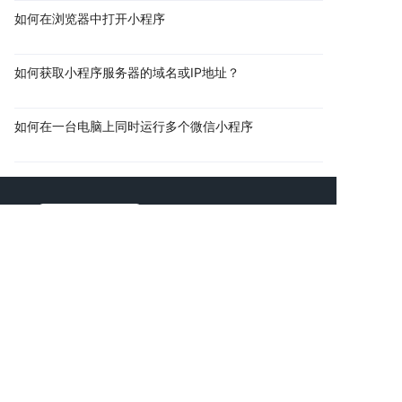
如何在浏览器中打开小程序
如何获取小程序服务器的域名或IP地址？
如何在一台电脑上同时运行多个微信小程序
助力企业网络品牌延伸
共创互联网商业价值
AI智能新一代互联网公司
时间宝贵，直接找技术顾问进行项目探讨吧！
拨打电话
复制微信
电话：
13760166061
邮箱：
925920000@qq.com