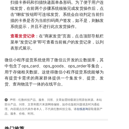
扫描卡券码和扫描快递面单条形码。为了便于用户连
续发货，在前两个步骤系统核验完成发货操作后，点
击“继续”按钮即可连续发货。系统会自动判定当前扫
描的卡券是否为当前扫码商户签发，如不是，则触发
系统提示，并且不进行此次发货操作。
查看发货记录
：在“商家发货”页面，点击顶部导航栏
菜单“发货记录”即可查看当前账户的发货记录，以列
表形式展示。
微信小程序提货系统使用了微信云开发的云数据库，其
中包含了ops_card、ops_goods、ops_order等集合，
用于存储相关数据。这使得微信小程序提货系统能够为
有提货卡需求的商家群体提供一个集发卡、提货、发
货、查询物流于一体的在线平台。
声明：红数科技产品、服务、问答、文章如需转载请注明原创来源。本站
部分产品、问答
、文章和图片来源网络编辑，如存在版权问题请及时沟通处
理。内容观点仅代表作者本人，不代表红数科技立场。请
在线咨询
获取
最新产
品、服务、价格、时间
。
热门推荐