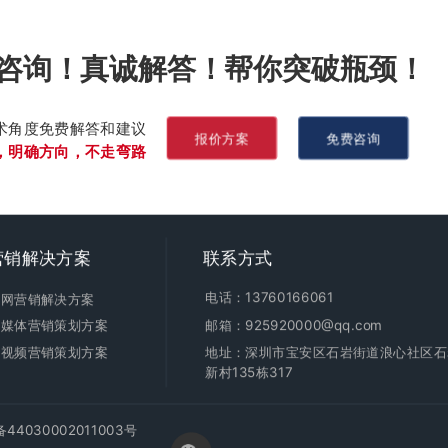
咨询！真诚解答！帮你突破瓶颈！
术角度免费解答和建议
报价方案
免费咨询
，明确方向，不走弯路
营销
解决方案
联系方式
电话：13760166061
全网营销解决方案
新媒体营销策划方案
邮箱：925920000@qq.com
短视频营销策划方案
地址：深圳市宝安区石岩街道浪心社区石
新村135栋317
4030002011003号