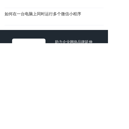
如何在一台电脑上同时运行多个微信小程序
助力企业网络品牌延伸
共创互联网商业价值
AI智能新一代互联网公司
时间宝贵，直接找技术顾问进行项目探讨吧！
拨打电话
复制微信
电话：
13760166061
邮箱：
925920000@qq.com
地址：深圳市宝安区石岩街道浪心社区石岩
新村135栋317
©2013-2024 深圳市红数科技信息有限公司
https://www.hongshu18.com/