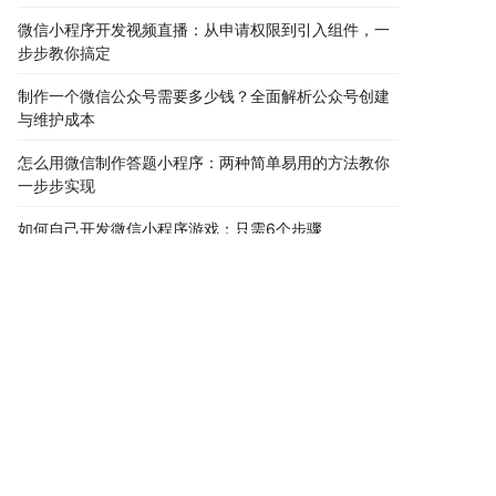
微信小程序开发视频直播：从申请权限到引入组件，一
步步教你搞定
制作一个微信公众号需要多少钱？全面解析公众号创建
与维护成本
怎么用微信制作答题小程序：两种简单易用的方法教你
一步步实现
如何自己开发微信小程序游戏：只需6个步骤
助力企业网络品牌延伸
共创互联网商业价值
AI智能新一代互联网公司
时间宝贵，直接找技术顾问进行项目探讨吧！
拨打电话
复制微信