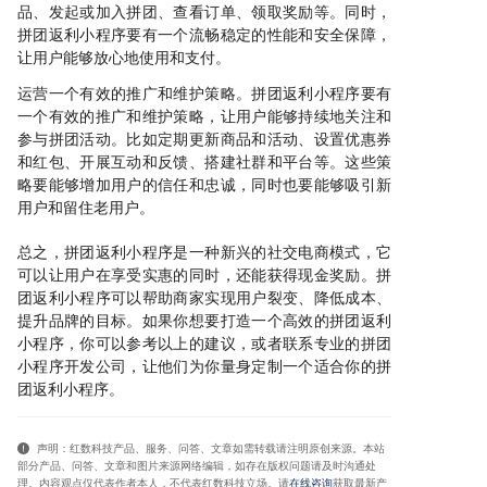
品、发起或加入拼团、查看订单、领取奖励等。同时，
拼团返利小程序要有一个流畅稳定的性能和安全保障，
让用户能够放心地使用和支付。
运营一个有效的推广和维护策略。拼团返利小程序要有
一个有效的推广和维护策略，让用户能够持续地关注和
参与拼团活动。比如定期更新商品和活动、设置优惠券
和红包、开展互动和反馈、搭建社群和平台等。这些策
略要能够增加用户的信任和忠诚，同时也要能够吸引新
用户和留住老用户。
总之，拼团返利小程序是一种新兴的社交电商模式，它
可以让用户在享受实惠的同时，还能获得现金奖励。拼
团返利小程序可以帮助商家实现用户裂变、降低成本、
提升品牌的目标。如果你想要打造一个高效的拼团返利
小程序，你可以参考以上的建议，或者联系专业的拼团
小程序开发公司，让他们为你量身定制一个适合你的拼
团返利小程序。
声明：红数科技产品、服务、问答、文章如需转载请注明原创来源。本站
部分产品、问答
、文章和图片来源网络编辑，如存在版权问题请及时沟通处
理。内容观点仅代表作者本人，不代表红数科技立场。请
在线咨询
获取
最新产