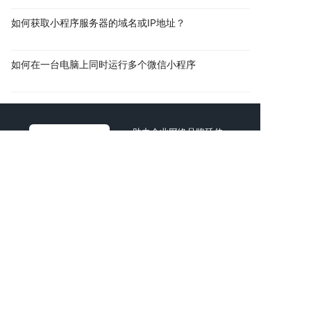
如何获取小程序服务器的域名或IP地址？
如何在一台电脑上同时运行多个微信小程序
助力企业网络品牌延伸
共创互联网商业价值
AI智能新一代互联网公司
时间宝贵，直接找技术顾问进行项目探讨吧！
拨打电话
复制微信
电话：
13760166061
邮箱：
925920000@qq.com
地址：深圳市宝安区石岩街道浪心社区石岩
新村135栋317