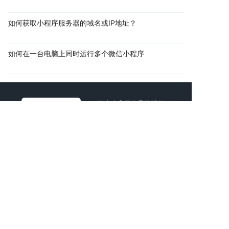
如何获取小程序服务器的域名或IP地址？
如何在一台电脑上同时运行多个微信小程序
助力企业网络品牌延伸
共创互联网商业价值
AI智能新一代互联网公司
时间宝贵，直接找技术顾问进行项目探讨吧！
拨打电话
复制微信
电话：
13760166061
邮箱：
925920000@qq.com
地址：深圳市宝安区石岩街道浪心社区石岩