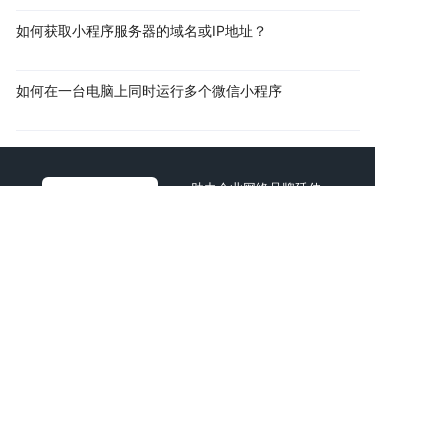
如何获取小程序服务器的域名或IP地址？
如何在一台电脑上同时运行多个微信小程序
助力企业网络品牌延伸
共创互联网商业价值
AI智能新一代互联网公司
时间宝贵，直接找技术顾问进行项目探讨吧！
拨打电话
复制微信
电话：
13760166061
邮箱：
925920000@qq.com
地址：深圳市宝安区石岩街道浪心社区石岩
新村135栋317